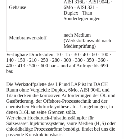
AISI 316L · AISI 904L ·
Gehäuse
6Mo · AISI 321 ·
Duplex · Titan ·
Sonderlegierungen
nach Medium
Membranwerkstoff
(Werkstoffauswahl nach
Medienprüfung)
Verfügbare Druckstufen: 10 · 15 · 30 · 40 · 60 · 100 ·
140 · 150 · 210 · 250 · 280 · 300 · 330 · 350 · 360 ·
400 · 413 · 500 · 600 bar – und auf Anfrage bis 690
bar.
Die Werkstoffpalette des LP und LAP ist im DACH-
Raum ohne Vergleich: Duplex, 6Mo, AISI 904L und
Titan decken die korrosiven Anforderungen der Öl- und
Gasförderung, der Offshore-Prozesstechnik und der
chemischen Hochdrucksynthese ab – Umgebungen, in
denen 316L an seine Grenzen stößt.
Wer einen Hochdruck-Pulsationsdämpfer für
Salzwasser-Injektionssysteme, saure Medien (H₂S) oder
chloridhaltige Prozessströme benötigt, findet bei uns die
passende Konstruktionsbasis.