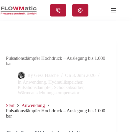
Zum
Inhalt
springen
Pulsationsdämpfer Hochdruck – Auslegung bis 1.000
bar
By
Gesa Hasche
On
3. Juni 2026
In
Anwendung
,
Hydraulikspeicher
,
Pulsationsdämpfer
,
Schockabsorber
,
Wärmeausdehnungskompensator
Start
Anwendung
Pulsationsdämpfer Hochdruck – Auslegung bis 1.000
bar