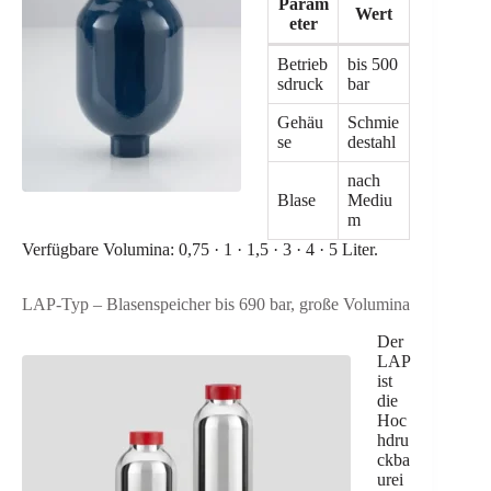
Param
Wert
eter
Betrieb
bis 500
sdruck
bar
Gehäu
Schmie
se
destahl
nach
Blase
Mediu
m
Verfügbare Volumina: 0,75 · 1 · 1,5 · 3 · 4 · 5 Liter.
LAP-Typ – Blasenspeicher bis 690 bar, große Volumina
Der
LAP
ist
die
Hoc
hdru
ckba
urei