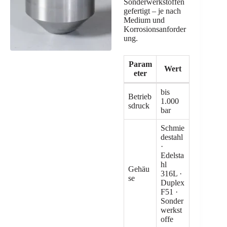
Sonderwerkstoffen
gefertigt – je nach
Medium und
Korrosionsanforder
ung.
Param
Wert
eter
bis
Betrieb
1.000
sdruck
bar
Schmie
destahl
·
Edelsta
hl
Gehäu
316L ·
se
Duplex
F51 ·
Sonder
werkst
offe