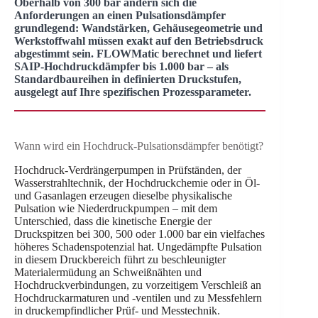
Oberhalb von 300 bar ändern sich die
Anforderungen an einen Pulsationsdämpfer
grundlegend: Wandstärken, Gehäusegeometrie und
Werkstoffwahl müssen exakt auf den Betriebsdruck
abgestimmt sein. FLOWMatic berechnet und liefert
SAIP-Hochdruckdämpfer bis 1.000 bar – als
Standardbaureihen in definierten Druckstufen,
ausgelegt auf Ihre spezifischen Prozessparameter.
Wann wird ein Hochdruck-Pulsationsdämpfer benötigt?
Hochdruck-Verdrängerpumpen in Prüfständen, der
Wasserstrahltechnik, der Hochdruckchemie oder in Öl-
und Gasanlagen erzeugen dieselbe physikalische
Pulsation wie Niederdruckpumpen – mit dem
Unterschied, dass die kinetische Energie der
Druckspitzen bei 300, 500 oder 1.000 bar ein vielfaches
höheres Schadenspotenzial hat. Ungedämpfte Pulsation
in diesem Druckbereich führt zu beschleunigter
Materialermüdung an Schweißnähten und
Hochdruckverbindungen, zu vorzeitigem Verschleiß an
Hochdruckarmaturen und -ventilen und zu Messfehlern
in druckempfindlicher Prüf- und Messtechnik.